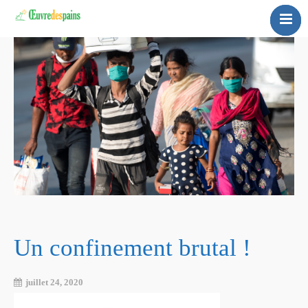
Français
Accueil
Nederland
Bulletin
English
Blog
Contactez-nous
Un confinement brutal !
juillet 24, 2020