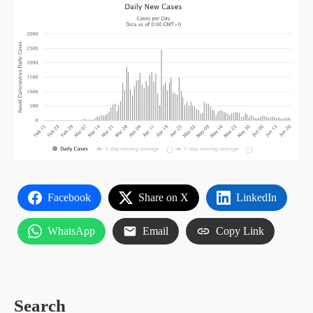
Facebook
Share on X
LinkedIn
WhatsApp
Email
Copy Link
Search